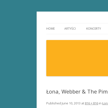
Łona i Webber / Do
HOME
ARTYŚCI
KONCERTY
ŁONA I WEBBER
BUBLICZKI
Łona, Webber & The Pim
Published
June 10, 2013
at
816 × 816
in
Łon